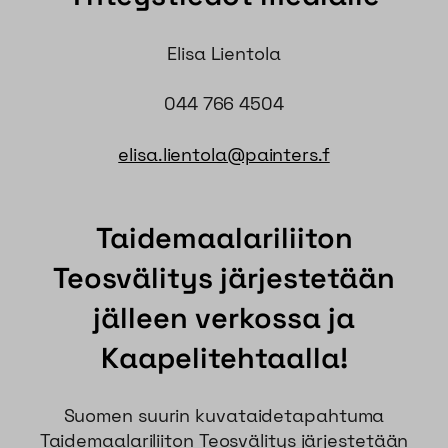
Elisa Lientola
044 766 4504
elisa.lientola@painters.f
Taidemaalariliiton
Teosvälitys järjestetään
jälleen verkossa ja
Kaapelitehtaalla!
Suomen suurin kuvataidetapahtuma
Taidemaalariliiton Teosvälitys järjestetään