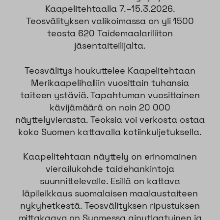
Kaapelitehtaalla 7.–15.3.2026.
Teosvälityksen valikoimassa on yli 1500
teosta 620 Taidemaalariliiton
jäsentaiteilijalta.
Teosvälitys houkuttelee Kaapelitehtaan
Merikaapelihalliin vuosittain tuhansia
taiteen ystäviä. Tapahtuman vuosittainen
kävijämäärä on noin 20 000
näyttelyvierasta. Teoksia voi verkosta ostaa
koko Suomen kattavalla kotiinkuljetuksella.
Kaapelitehtaan näyttely on erinomainen
vierailukohde taidehankintoja
suunnittelevalle. Esillä on kattava
läpileikkaus suomalaisen maalaustaiteen
nykyhetkestä. Teosvälityksen ripustuksen
mittakaava on Suomessa ainutlaatuinen ja