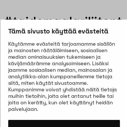
#taidemaalariliitont
Tämä sivusto käyttää evästeitä
eosvälitys
Käytämme evästeitä tarjoamamme sisällön
ja mainosten räätälöimiseen, sosiaalisen
instagram
faceb
median ominaisuuksien tukemiseen ja
kävijämäärämme analysoimiseen. Lisäksi
jaamme sosiaalisen median, mainosalan ja
analytiikka-alan kumppaneillemme tietoja
siitä, miten käytät sivustoamme.
Kumppanimme voivat yhdistää näitä tietoja
muihin tietoihin, joita olet antanut heille tai
joita on kerätty, kun olet käyttänyt heidän
TAIDEMAALARILIITON TEOSVÄLITYS
palvelujaan.
Erottajankatu 9 B, 00130 Helsinki
Taidemaalariliitto